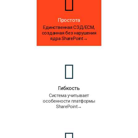
Простота
Единственная СЭД/ECM,
созданная без нарушения
ядра SharePoint→
Гибкость
Система учитывает
особенности платформы
SharePoint→