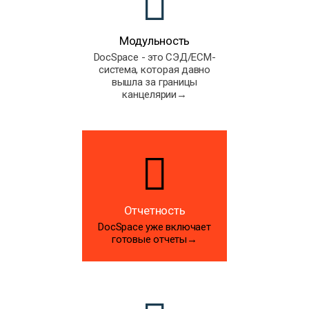
Модульность
DocSpace - это СЭД/ECM-
система, которая давно
вышла за границы
канцелярии→
Отчетность
DocSpace уже включает
готовые отчеты→