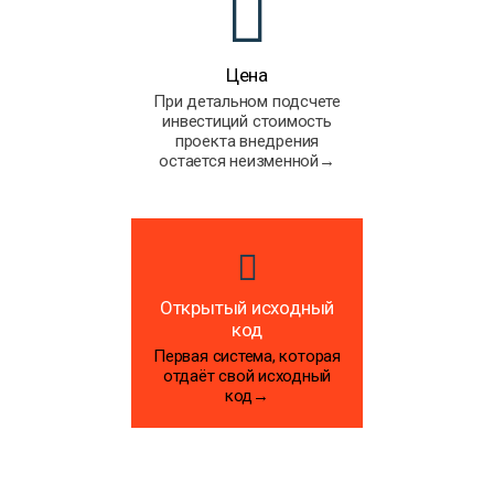
Цена
При детальном подсчете
инвестиций стоимость
проекта внедрения
остается неизменной→
Открытый исходный
код
Первая система, которая
отдаёт свой исходный
код→