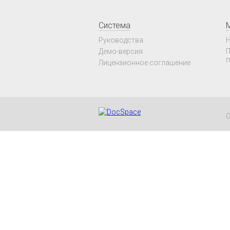
Система
Руководства
Н
Демо-версия
П
п
Лицензионное соглашение
C