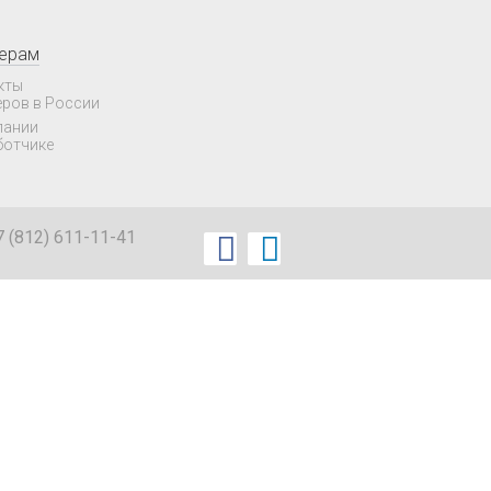
нерам
кты
еров в России
пании
ботчике
7 (812) 611-11-41