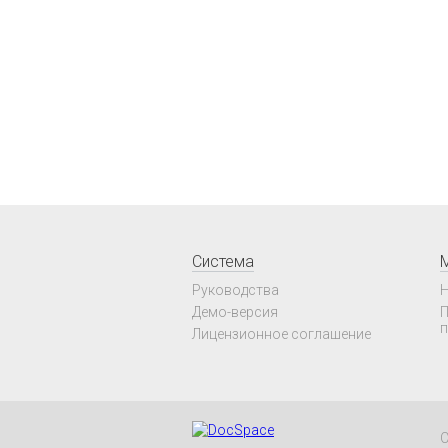
Система
Руководства
Н
Демо-версия
П
п
Лицензионное соглашение
C