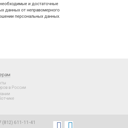
 необходимые и достаточные
ых данных от неправомерного
ношении персональных данных.
нерам
кты
еров в России
пании
ботчике
7 (812) 611-11-41