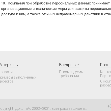
10. Компания при обработке персональных данных принимает
организационные и технические меры для защиты персональн
доступа к ним, а также от иных неправомерных действий в от
Материалы
Внедрение
Парт
овости
Рекомендуемые
Конта
требования
Партн
римеры выполненных
роектов
О ком
разра
+
opyright Докспейс 2003–2021. Все права защищены.