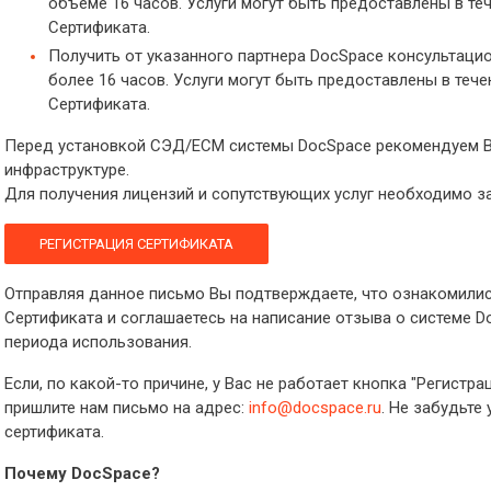
объеме 16 часов. Услуги могут быть предоставлены в те
Сертификата.
Получить от указанного партнера DocSpace консультац
более 16 часов. Услуги могут быть предоставлены в тече
Сертификата.
Перед установкой СЭД/ECM системы DocSpace рекомендуем В
инфраструктуре.
Для получения лицензий и сопутствующих услуг необходимо з
РЕГИСТРАЦИЯ СЕРТИФИКАТА
Отправляя данное письмо Вы подтверждаете, что ознакомилис
Сертификата и соглашаетесь на написание отзыва о системе D
периода использования.
Если, по какой-то причине, у Вас не работает кнопка "Регистра
пришлите нам письмо на адрес:
info@docspace.ru
. Не забудьте
сертификата.
Почему DocSpace?