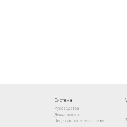
Система
Руководства
Н
Демо-версия
П
п
Лицензионное соглашение