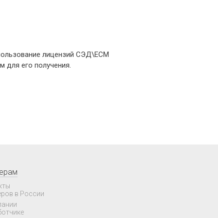
использование лицензий СЭД\ЕСМ
м для его получения.
нерам
кты
еров в России
пании
ботчике