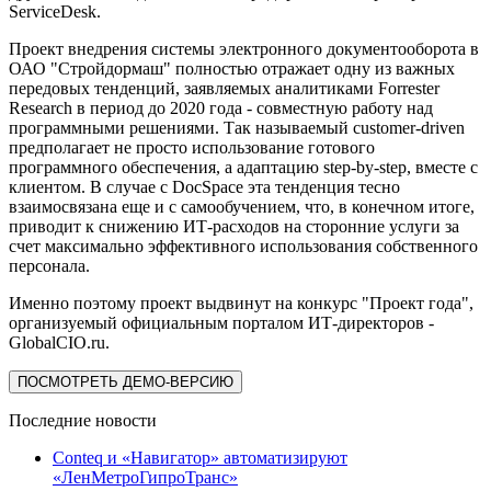
ServiceDesk.
Проект внедрения системы электронного документооборота в
ОАО "Стройдормаш" полностью отражает одну из важных
передовых тенденций, заявляемых аналитиками Forrester
Research в период до 2020 года - совместную работу над
программными решениями. Так называемый customer-driven
предполагает не просто использование готового
программного обеспечения, а адаптацию step-by-step, вместе с
клиентом. В случае с DocSpace эта тенденция тесно
взаимосвязана еще и с самообучением, что, в конечном итоге,
приводит к снижению ИТ-расходов на сторонние услуги за
счет максимально эффективного использования собственного
персонала.
Именно поэтому проект выдвинут на конкурс "Проект года",
организуемый официальным порталом ИТ-директоров -
GlobalCIO.ru
.
ПОСМОТРЕТЬ ДЕМО-ВЕРСИЮ
Последние новости
Conteq и «Навигатор» автоматизируют
«ЛенМетроГипроТранс»